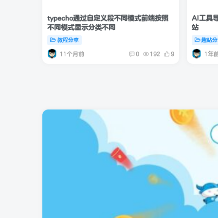
typecho通过自定义段不同模式前端按照
AI工具
不同模式显示分类不同
站
教程分享
趣站分
11个月前
1年
0
192
9