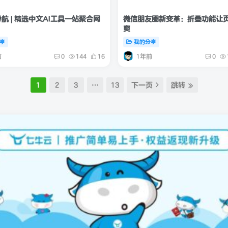
导航 | 精选中文AI工具一站聚合网
微信朋友圈新变革：折叠功能让
爽
享
我的分享
前
1年前
0
144
16
0
1
2
3
…
13
下一页
跳转