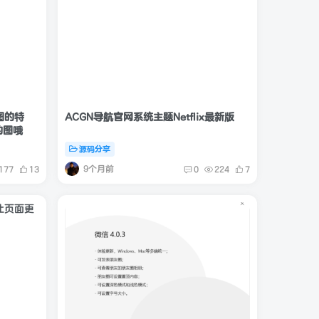
图的特
ACGN导航官网系统主题Netflix最新版
的图哦
源码分享
9个月前
177
13
0
224
7