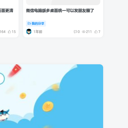
页面更清
微信电脑版多桌面统一可以发朋友圈了
我的分享
1年前
164
15
0
211
7