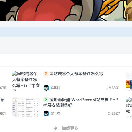
网站域名个人备案备注怎么写
2
675
6年前
6801
音乐
宝塔面板建 WordPress网站需要 PHP
5
扩展安装哪些好
601
5年前
2827
加载更多