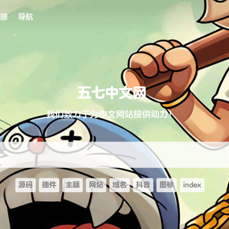
源
导航
五七中文网
我们致力于为中文网站提供动力！
源码
插件
主题
网站
域名
抖音
图标
index