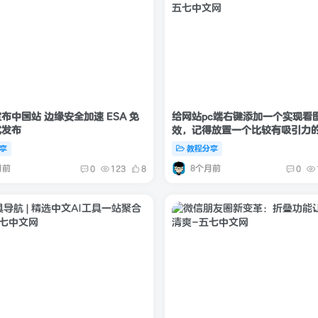
布中国站 边缘安全加速 ESA 免
给网站pc端右键添加一个实现看
式发布
效，记得放置一个比较有吸引力
享
教程分享
月前
8个月前
0
123
8
0