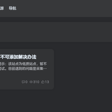
源
导航
暂不可添加解决办法
提示：该站点为低质站点，暂不
尝试。目前遇到的问题是采集了
关键词，俗称灰色词，而且更新
0
310
13