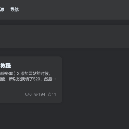
源
导航
名教程
内服务器）2.添加网站的时候，
随便，所以说我填了520，然后把
改了3.然后买个cdn，把域名解
0
194
11