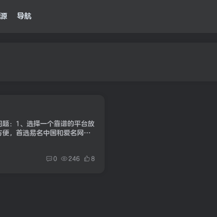
源
导航
问题：1、选择一个靠谱的平台放
方便，首选易名中国和爱名网，
证这个关键环节。(手机验证也
0
246
8