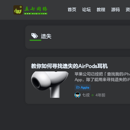
首页
论坛
教程
源码
资
遗失
教你如何寻找遗失的AirPods耳机
苹果公司已经把「查找我的iPh
App，除了能用来寻找遗失的iP
Mac、Apple Watch、AirT
Apple
在使用同一个Apple ID登...
七叔
4年前