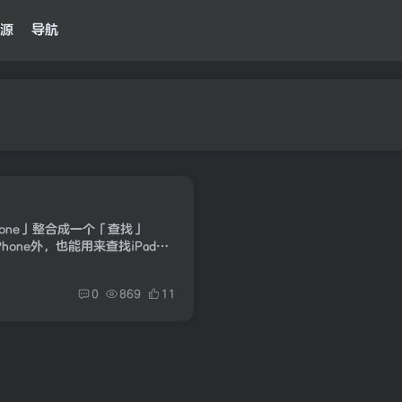
源
导航
one」整合成一个「查找」
hone外，也能用来查找iPad、
ag 甚至是 AirPods 无线耳机。只要
0
869
11