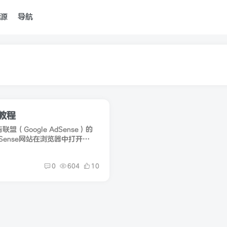
源
导航
的教程
（Google AdSense）的
dSense网站在浏览器中打开
om/adsense）。点击'现在申请'按
0
604
10