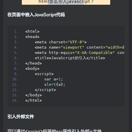
在页面中嵌入JavaScript代码
<
html
>
<
head
>
<
meta charset=
"UTF-8"
>
<
meta name=
"viewport"
 content=
"width=devi
<
meta http-equiv=
"X-UA-Compatible"
 conten
<
title
>
JavaScript的引入
<
/title
>
<
/head
>
<
body
>
<
script
>
        var a=
1
;
alert
(
a
)
;    
<
/script
>
<
/body
>
<
/html
>
引入外部文件
可以通过<script>标签的src属性引入外部js文件。