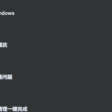
dows
骚扰
速问题
清理一键完成